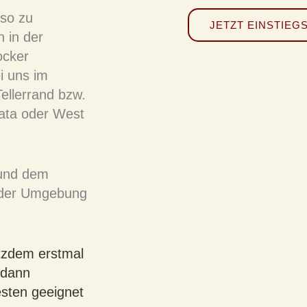
so zu
JETZT EINSTIEG
 in der
ocker
i uns im
ellerrand bzw.
ata oder West
.
 und dem
n der Umgebung
otzdem erstmal
 dann
esten geeignet