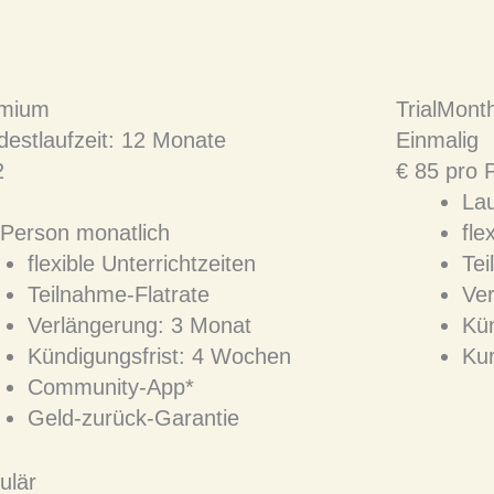
mium
TrialMont
destlaufzeit: 12 Monate
Einmalig
2
€
85
pro 
Lau
 Person monatlich
fle
flexible Unterrichtzeiten
Tei
Teilnahme-Flatrate
Ver
Verlängerung: 3 Monat
Kün
Kündigungsfrist: 4 Wochen
Kur
Community-App*
Geld-zurück-Garantie
ulär