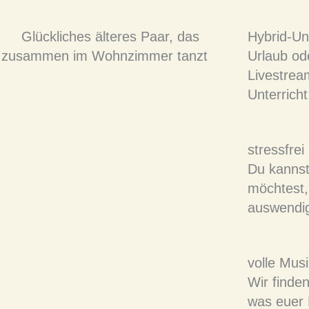
Hybrid-Unt
Urlaub od
Livestrea
Unterrich
stressfrei
Du kannst
möchtest,
auswendig
volle Mus
Wir finden
was euer 