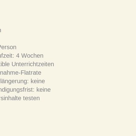
h
Person
fzeit: 4 Wochen
xible Unterrichtzeiten
lnahme-Flatrate
längerung: keine
digungsfrist: keine
sinhalte testen