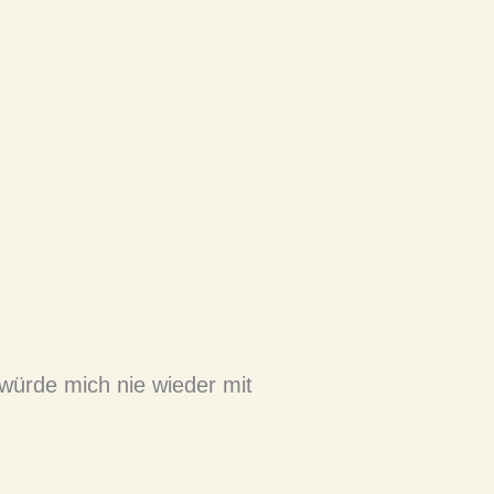
Stefan H.
Bremer
Großartige Tanzle
 würde mich nie wieder mit