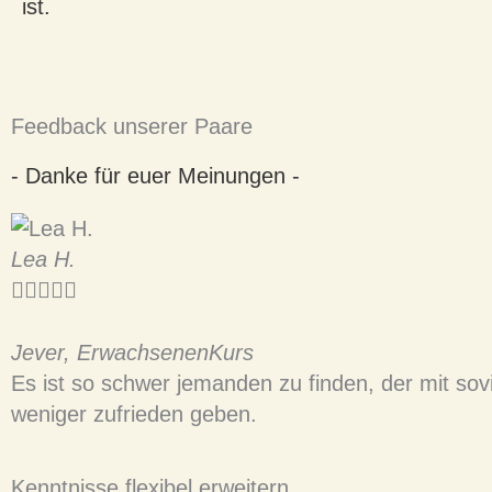
ist.
Feedback unserer Paare
- Danke für euer Meinungen -
Lea H.





Jever, ErwachsenenKurs
Es ist so schwer jemanden zu finden, der mit sovi
weniger zufrieden geben.
Kenntnisse flexibel erweitern