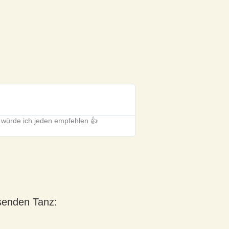
Kevin & Kira K.
Cuxhaven
Unsere Hochzeit war ein wun
 würde ich jeden empfehlen 👍
senden Tanz: