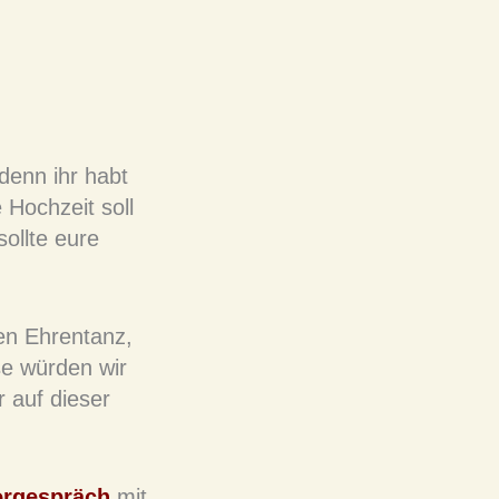
denn ihr habt
 Hochzeit soll
ollte eure
en Ehrentanz,
e würden wir
r auf dieser
orgespräch
mit