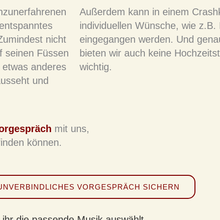
anzunerfahrenen
Außerdem kann in einem Crashku
 entspanntes
individuellen Wünsche, wie z.B. 
Zumindest nicht
eingegangen werden. Und gena
f seinen Füssen
bieten wir auch keine Hochzeits
r etwas anderes
wichtig.
ausseht und
Vorgespräch
mit uns,
inden können.
 UNVERBINDLICHES VORGESPRÄCH SICHERN
 ihr die passende Musik auswählt