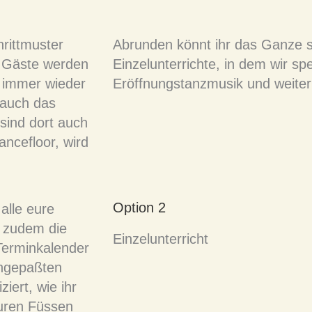
hrittmuster
Abrunden könnt ihr das Ganze sc
e Gäste werden
Einzelunterrichte, in dem wir spe
r immer wieder
Eröffnungstanzmusik und weiter 
 auch das
 sind dort auch
ncefloor, wird
Option 2
 alle eure
t zudem die
Einzelunterricht
 Terminkalender
angepaßten
iert, wie ihr
euren Füssen